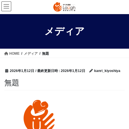
コ
ナ
ン
ビ
テ
ゲ
ン
ー
メディア
ツ
シ
へ
ョ
ス
ン
キ
に
HOME
メディア
無題
ッ
移
プ
動
2026年1月12日
/ 最終更新日時 :
2026年1月12日
kanri_kiyoshiya
無題