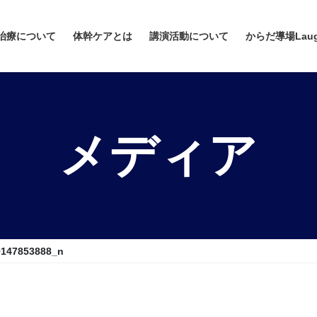
治療について
体幹ケアとは
講演活動について
からだ導場Lau
メディア
9147853888_n