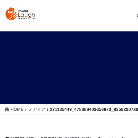
コ
ナ
ン
ビ
テ
ゲ
ン
ー
ツ
シ
へ
ョ
ス
ン
キ
に
ッ
移
プ
動
HOME
メディア
271185449_478388403656673_835829072