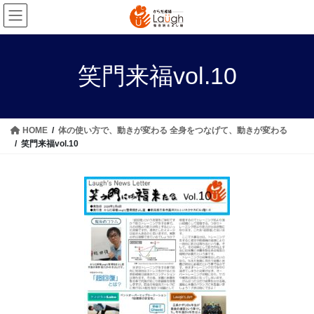
コ
ナ
ン
ビ
テ
ゲ
ン
ー
笑門来福vol.10
ツ
シ
へ
ョ
ス
ン
キ
に
HOME
体の使い方で、動きが変わる 全身をつなげて、動きが変わる
ッ
移
笑門来福vol.10
プ
動