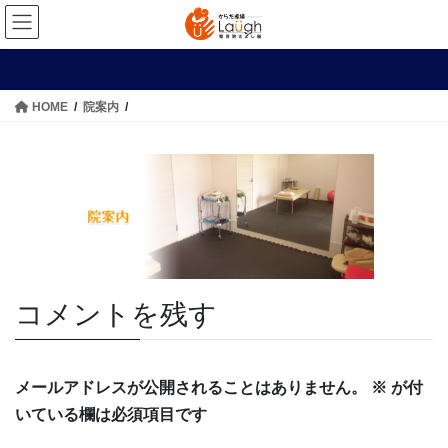
コ
ナ
ン
ビ
テ
ゲ
ン
ー
ツ
シ
HOME
院案内
へ
ョ
ス
ン
キ
に
ッ
移
プ
動
コメントを残す
メールアドレスが公開されることはありません。
※
が付
いている欄は必須項目です