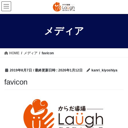
コ
ナ
ン
ビ
テ
ゲ
ン
ー
メディア
ツ
シ
へ
ョ
ス
ン
キ
に
HOME
メディア
favicon
ッ
移
プ
動
2019年8月7日
/ 最終更新日時 :
2026年1月12日
kanri_kiyoshiya
favicon