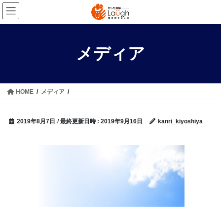
コ
ナ
ン
ビ
テ
ゲ
ン
ー
メディア
ツ
シ
へ
ョ
ス
ン
キ
に
HOME
メディア
ッ
移
プ
動
2019年8月7日
/ 最終更新日時 :
2019年9月16日
kanri_kiyoshiya