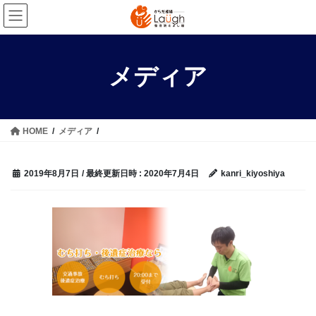
コ
ナ
ン
ビ
テ
ゲ
ン
ー
メディア
ツ
シ
へ
ョ
ス
ン
キ
に
HOME
メディア
ッ
移
プ
動
2019年8月7日
/ 最終更新日時 :
2020年7月4日
kanri_kiyoshiya