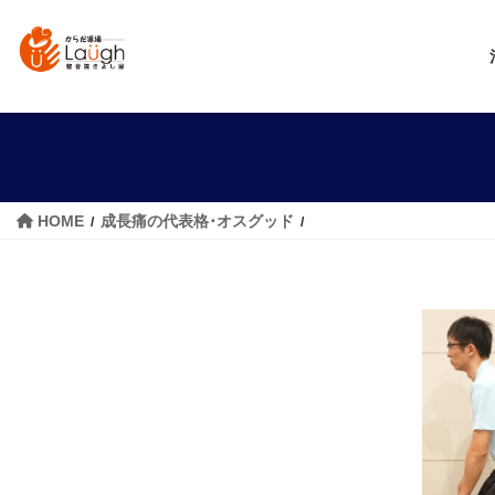
コ
ナ
ン
ビ
テ
ゲ
ン
ー
ツ
シ
へ
ョ
ス
ン
キ
に
HOME
成長痛の代表格･オスグッド
ッ
移
プ
動